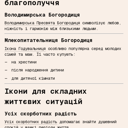
благополуччя
Володимирська Богородиця
Володимирська Пресвята Богородиця
символізує любов,
ніжність і гармонію між близькими людьми.
Млекопитательниця Богородиця
Ікона Годувальниця
особливо популярна серед молодих
сімей та мам. Її часто купують:
на хрестини
після народження дитини
для дитячої кімнати
Ікони для складних
життєвих ситуацій
Усіх скорботних радість
Усіх скорботних радість
допомагає знайти душевний
спокій у важкі періоди життя.