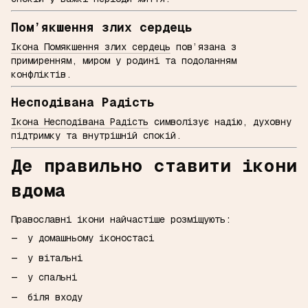
Пом’якшення злих сердець
Ікона Помякшення злих сердець
пов’язана з
примиренням, миром у родині та подоланням
конфліктів.
Несподівана Радість
Ікона Несподівана Радість
символізує надію, духовну
підтримку та внутрішній спокій.
Де правильно ставити ікони
вдома
Православні ікони найчастіше розміщують:
у домашньому іконостасі
у вітальні
у спальні
біля входу