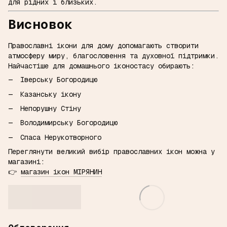
для рідних і близьких.
Висновок
Православні ікони для дому допомагають створити
атмосферу миру, благословення та духовної підтримки.
Найчастіше для домашнього іконостасу обирають:
Іверську Богородицю
Казанську ікону
Непорушну Стіну
Володимирську Богородицю
Спаса Нерукотворного
Переглянути великий вибір православних ікон можна у
магазині:
👉
магазин ікон МІРЯНИН