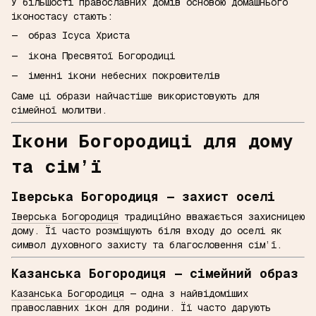
У більшості православних домів основою домашнього
іконостасу стають:
образ Ісуса Христа
ікона Пресвятої Богородиці
іменні ікони небесних покровителів
Саме ці образи найчастіше використовують для
сімейної молитви.
Ікони Богородиці для дому
та сім’ї
Іверська Богородиця — захист оселі
Іверська Богородиця
традиційно вважається захисницею
дому. Її часто розміщують біля входу до оселі як
символ духовного захисту та благословення сім’ї.
Казанська Богородиця — сімейний образ
Казанська Богородиця
— одна з найвідоміших
православних ікон для родини. Її часто дарують