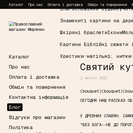
Перейти до основного контенту
Каталог
Про нас
Оплата і доставка
Обмін та повернення
Благословіння будинку
Чот
Знамениті картини на дер
Шкіряні браслети
Ікони
Мол
Картини Біблійні сюжети 
Хрестики натільні, нитки
Каталог
Головна
Блог
Святи
Святий ку
Про нас
Оплата і доставка
1 лютого 2022
Обмін та повернення
(bouquet)(bouquet)(bou
Контактна інформація
СЕГОДНЯ НАШ РАССКАЗ ОБ
Блог
У ДРЕВНИХ СЛАВЯН, САМ
Відгуки про магазин
"БЕЗ БОГА--НЕ ДО ПОРО
Політика