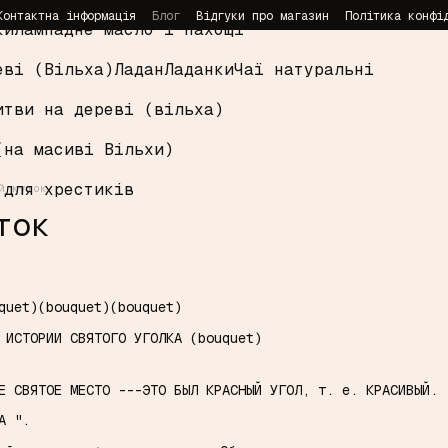
Контактна інформація
Блог
Відгуки про магазин
Політика конфі
ки
Лампадне масло і пахощі
еві (Вільха)
Ладан
Ладанки
Чаї натуральні
итви на дереві (вільха)
(на масиві Вільхи)
 для хрестиків
й куток
ток
quet)(bouquet)(bouquet)
 ИСТОРИИ СВЯТОГО УГОЛКА (bouquet)
ОЕ СВЯТОЕ МЕСТО ---ЭТО БЫЛ КРАСНЫЙ УГОЛ, т. е. КРАСИВЫЙ.
ГА ".