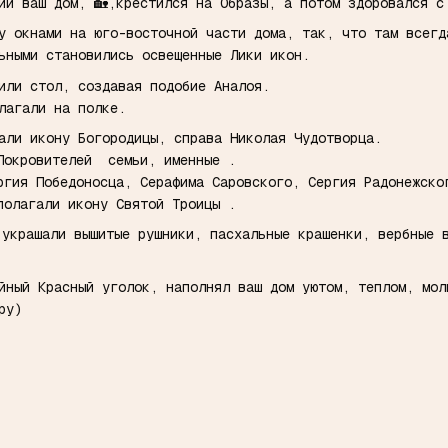
ий ваш дом, 🏡,крестился на Образы, а потом здоровался 
у окнами на юго-восточной части дома, так, что там всегд
льными становились освещенные Лики икон.
вили стол, создавая подобие Аналоя.
олагали на полке.
щали икону Богородицы, справа Николая Чудотворца.
-Покровителей семьи, именные .
ргия Победоносца, Серафима Саровского, Сергия Радонежск
полагали икону Святой Троицы .
 украшали вышитые рушники, пасхальные крашенки, вербные
йный Красный уголок, наполнял ваш дом уютом, теплом, мол
py)