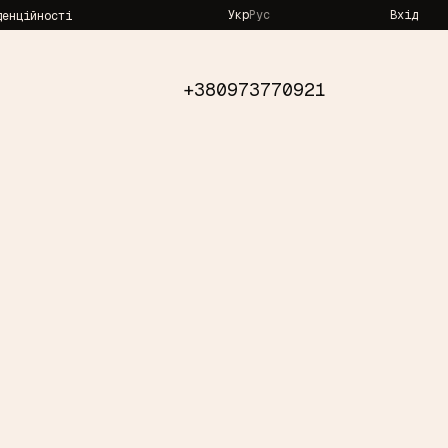
Укр
Рус
Вхід
денційності
+380973770921