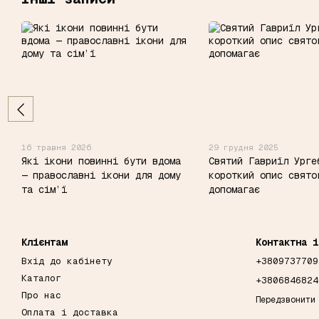
16 травня 2026
29 грудня 2025
Які ікони повинні бути вдома
Святий Гавриїл Урге
— православні ікони для дому
короткий опис свято
та сім’ї
допомагає
Клієнтам
Контактна і
Вхід до кабінету
+3809737709
Каталог
+3806846824
Про нас
Передзвонити
Оплата і доставка