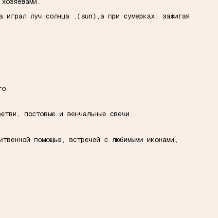
с хозяевами.
а играл луч солнца ,(sun),а при сумерках, зажигая
ого.
 ветви, постовые и венчальные свечи.
итвенной помощью, встречей с любимыми иконами,