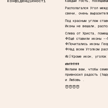
конфіденційності
Каждый гость, посещавш
Располагался Угол межд
свечи, очень выразите
Под красным углом ста
Иконы не вешали, расп
Слева от Христа, поме
🔷Ещё ставили иконы -
🔷Почитались иконы Гео
🔷Над всем Уголком рас
🎋🎈Кроме икон, уголок
👪👫👬👭
Желаем вам, чтобы семе
привносил радость (hap
и Любовь .
😇😇😇😇