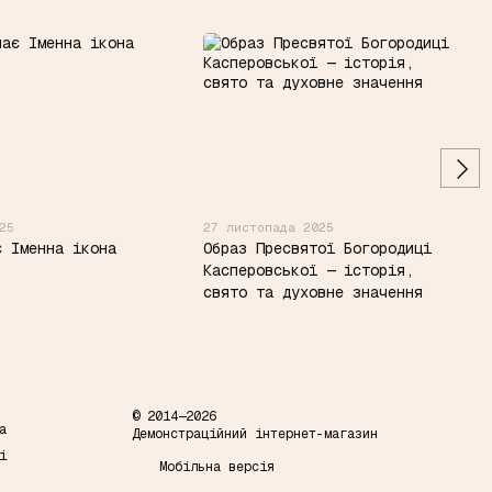
25
27 листопада 2025
є Іменна ікона
Образ Пресвятої Богородиці
Касперовської — історія,
свято та духовне значення
© 2014—2026
а
Демонстраційний інтернет-магазин
і
Мобільна версія