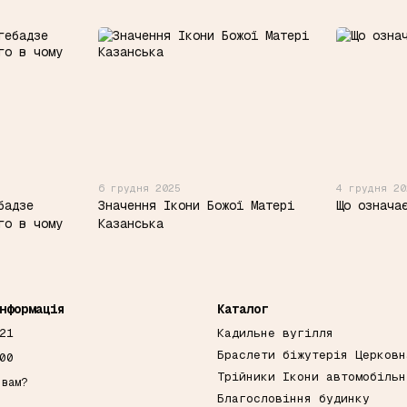
6 грудня 2025
4 грудня 20
бадзе
Значення Ікони Божої Матері
Що означа
го в чому
Казанська
нформація
Каталог
21
Кадильне вугілля
Браслети біжутерія Церковн
00
Трійники Ікони автомобільн
 вам?
Благословіння будинку