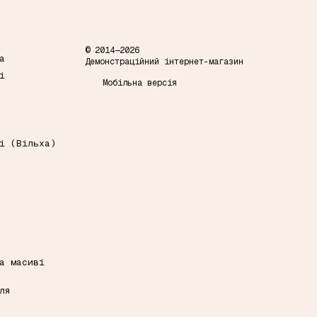
© 2014—2026
а
Демонстраційний інтернет-магазин
і
Мобільна версія
і (Вільха)
а масиві
ля