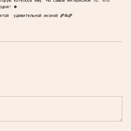
торую хотелось ему. Но самое интересное то, что
одня! 🍀
этой удивительной иконой 🌾🎋🌾