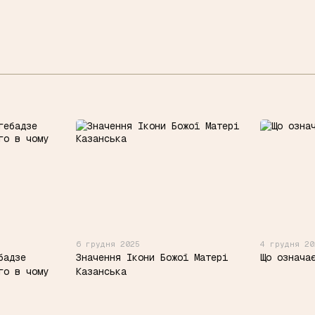
6 грудня 2025
4 грудня 20
бадзе
Значення Ікони Божої Матері
Що означа
го в чому
Казанська