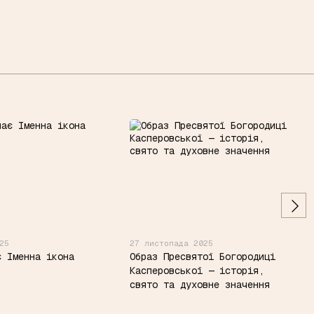
25
27 листопада 2025
є Іменна ікона
Образ Пресвятої Богородиці
Касперовської — історія,
свято та духовне значення