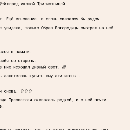
🌹🍀перед иконой Трилистницей.
ет. Ещё мгновение, и огонь оказался бы рядом.
не увидела, только Образ Богородицы смотрел на неё.
тался в памяти.
 себя со стороны.
з них исходил дивный свет. 🌈
ь захотелось купить ему эти иконы .
и снова. 🎈🎈🎈
зда Пресветлая оказалась редкой, и о ней почти
не.