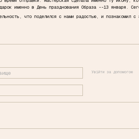
о время отправки. Мастерская сделала именно ту икону, ко
дарок именно в День празднования Образа --13 января. Сег
ельность, что поделился с нами радостью, и познакомил с 
Увійти за допомогою