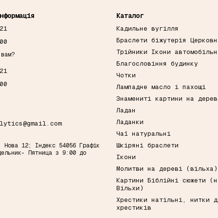
нформація
Каталог
21
Кадильне вугілля
Браслети біжутерія Церковн
00
Трійники Ікони автомобільн
 вам?
Благословіння будинку
21
Чотки
00
Лампадне масло і пахощі
Знамениті картини на дерев
Ладан
Ладанки
lytics@gmail.com
Чаї натуральні
Шкіряні браслети
. Нова 12; Індекс 54056 Графік
дельник- Пятница з 9:00 до
Ікони
Молитви на дереві (вільха)
Картини Біблійні сюжети (н
Вільхи)
Хрестики натільні, нитки д
хрестиків