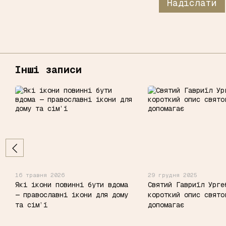
Надіслати
Інші записи
16 травня 2026
29 грудня 2025
Які ікони повинні бути вдома
Святий Гавриїл Урге
— православні ікони для дому
короткий опис свято
та сім’ї
допомагає