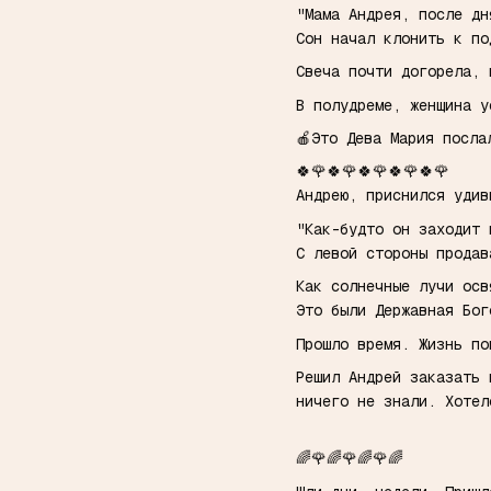
"Мама Андрея, после дн
Сон начал клонить к п
Свеча почти догорела, 
В полудреме, женщина у
🍎Это Дева Мария посл
🍀🌹🍀🌹🍀🌹🍀🌹🍀🌹
Андрею, приснился уди
"Как-будто он заходит 
С левой стороны продав
Как солнечные лучи осв
Это были Державная Бог
Прошло время. Жизнь по
Решил Андрей заказать 
ничего не знали. Хоте
🌈🌹🌈🌹🌈🌹🌈