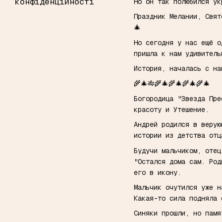
конфіденційності
Но он так полюбился ук
Праздник Мелании, Свят
🎄
Но сегодня у нас ещё о
пришла к нам удивитель
История, началась с на
🌾🎄🎋🌾🎄🌾🎄🌾🎄🌾🎄
Богородица "Звезда Пре
красоту и Утешение.
Андрей родился в верую
истории из детства отц
Будучи мальчиком, оте
"Остался дома сам. Род
его в икону.
Мальчик очутился уже 
Какая-то сила подняла
Синяки прошли, но памя