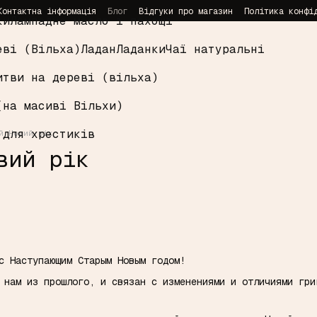
Контактна інформація
Блог
Відгуки про магазин
Політика конфі
ки
Лампадне масло і пахощі
еві (Вільха)
Ладан
Ладанки
Чаї натуральні
итви на дереві (вільха)
(на масиві Вільхи)
 для хрестиків
й Новий рік
вий рік
 с Наступающим Старым Новым годом!
 нам из прошлого, и связан с изменениями и отличиями гри