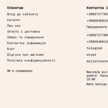
Клієнтам
Контактна і
Вхід до кабінету
+3809737709
Каталог
+3806846824
Про нас
Передзвонити
Оплата і доставка
+3809737709
Обмін та повернення
+3806846824
Контактна інформація
telegram
Блог
Відгуки про магазин
skype
Політика конфіденційності
mirianinana
Ми в соцмережах
Миколаїв вул
роботи: Поне
19:00
Мапа проїзду