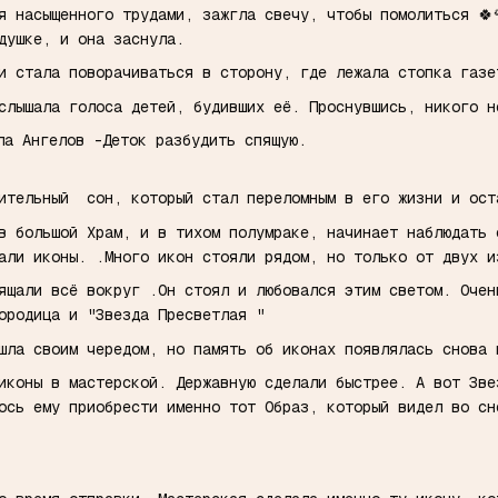
я насыщенного трудами, зажгла свечу, чтобы помолиться 🍀
одушке, и она заснула.
и стала поворачиваться в сторону, где лежала стопка газ
слышала голоса детей, будивших её. Проснувшись, никого 
ала Ангелов -Деток разбудить спящую.
вительный сон, который стал переломным в его жизни и ос
в большой Храм, и в тихом полумраке, начинает наблюдать
али иконы. .Много икон стояли рядом, но только от двух и
ящали всё вокруг .Он стоял и любовался этим светом. Очен
ородица и "Звезда Пресветлая "
шла своим чередом, но память об иконах появлялась снова 
иконы в мастерской. Державную сделали быстрее. А вот Зве
лось ему приобрести именно тот Образ, который видел во с