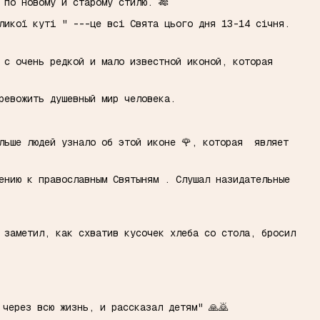
 по новому и старому стилю. 🎋
ликої куті " ---це всі Свята цього дня 13-14 січня.
 с очень редкой и мало известной иконой, которая
тревожить душевный мир человека.
ольше людей узнало об этой иконе 🌹, которая являет
ению к православным Святыням . Слушал назидательные
 заметил, как схватив кусочек хлеба со стола, бросил
 через всю жизнь, и рассказал детям" 🙏🙇