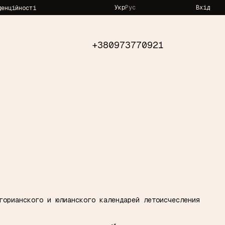
Укр
Рус
Вхід
денційності
+380973770921
горианского и юлианского календарей летоисчесления