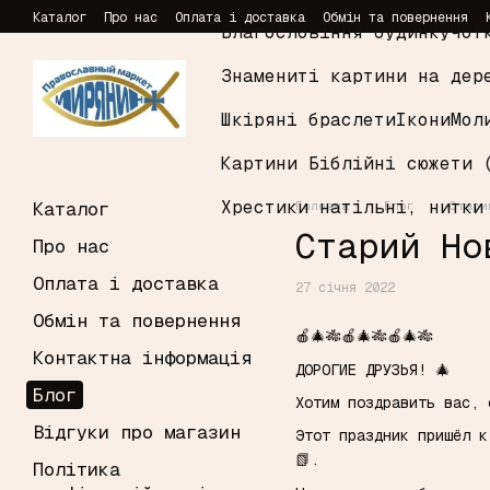
Перейти до основного контенту
Каталог
Про нас
Оплата і доставка
Обмін та повернення
Благословіння будинку
Чот
Знамениті картини на дер
Шкіряні браслети
Ікони
Мол
Картини Біблійні сюжети 
Хрестики натільні, нитки
Каталог
Головна
Блог
Стари
Старий Но
Про нас
Оплата і доставка
27 січня 2022
Обмін та повернення
🍎🎄🎋🍎🎄🎋🍎🎄🎋
Контактна інформація
ДОРОГИЕ ДРУЗЬЯ! 🎄
Блог
Хотим поздравить вас,
Відгуки про магазин
Этот праздник пришёл к
📗.
Політика