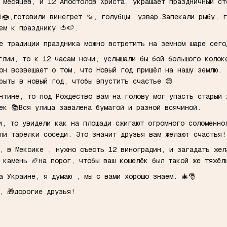
 месяцев, и 12 Апостолов Христа, украшает праздничный с
🍩,готовили винегрет 🍠, голубцы, узвар.Запекали рыбу, 
ем к празднику 🍅🍉.
ие традиции праздника можно встретить на земном шаре сег
глии, то к 12 часам ночи, услышали бы бой большого колок
 он возвещает о том, что Новый год пришёл на нашу землю.
рыты в новый год, чтобы впустить счастье 😊
нтине, то под Рождество вам на голову мог упасть старый 
чек 📚Вся улица завалена бумагой и разной всячиной.
и, то увидели как на площади сжигают огромного соломенно
ли тарелки соседи. Это значит друзья вам желают счастья!
 , в Мексике , нужно съесть 12 виноградин, и загадать же
 камень 🏈на порог, чтобы ваш кошелёк был такой же тяжёл
 Украине, я думаю , мы с вами хорошо знаем. 🎄🎅
м, 🎁дорогие друзья!