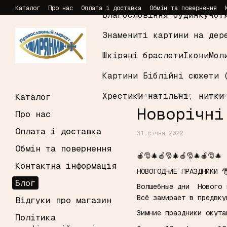
Перейти до основного контенту
Каталог
Про нас
Оплата і доставка
Обмін та повернення
Благословіння будинку
Чот
Знамениті картини на дер
Шкіряні браслети
Ікони
Мол
Картини Біблійні сюжети 
Хрестики натільні, нитки
Каталог
Головна
Блог
Новор
Новорічні
Про нас
Оплата і доставка
31 січня 2022
Обмін та повернення
🍎🎅🎄🍎🎅🎄🍎🎅🎄🍎🎅🎄
Контактна інформація
НОВОГОДНИЕ ПРАЗДНИКИ 
Блог
Волшебные дни Нового 
Всё замирает в предвку
Відгуки про магазин
Зимние праздники окута
Політика