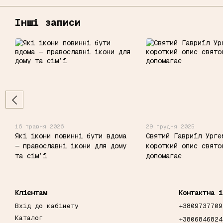
Інші записи
16 травня 2026
29 грудня 2025
Які ікони повинні бути вдома
Святий Гавриїл Урге
— православні ікони для дому
короткий опис свято
та сім’ї
допомагає
Клієнтам
Контактна і
Вхід до кабінету
+3809737709
Каталог
+3806846824