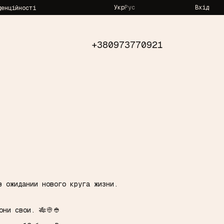
Укр
Рус
Вхід
денційності
+380973770921
в ожидании нового круга жизни.
они свои. 🎋👳👲