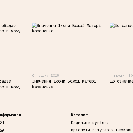
6 грудня 2025
4 грудня 20
бадзе
Значення Ікони Божої Матері
Що означа
го в чому
Казанська
нформація
Каталог
21
Кадильне вугілля
Браслети біжутерія Церковн
00