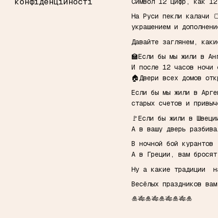
конфіденційності
Символ 12 цифр, как 12
На Руси пекли калачи 
украшением и дополнени
Давайте заглянем, как
🏫Если бы мы жили в Ан
И после 12 часов ночи
🏠Двери всех домов отк
Если бы мы жили в Арге
старых счетов и привы
🚩Если бы жили в Швеци
А в вашу дверь разбива
В ночной бой курантов
А в Греции, вам бросят
Ну а какие традиции на
Весёлых праздников ва
🎍🎋🎍🎋🎍🎋🎍🎋🎍