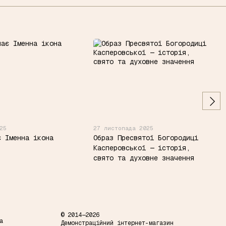
25
27 листопада 2025
є Іменна ікона
Образ Пресвятої Богородиці
Касперовської — історія,
свято та духовне значення
© 2014—2026
а
Демонстраційний інтернет-магазин