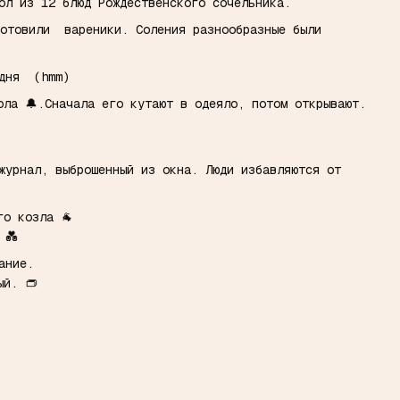
тол из 12 блюд Рождественского сочельника.
готовили вареники. Соления разнообразные были
одня (hmm)
ола 🔔.Сначала его кутают в одеяло, потом открывают.
журнал, выброшенный из окна. Люди избавляются от
го козла 🐐
 💑
лание.
ый. 👝