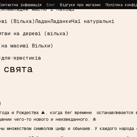
Контактна інформація
Блог
Відгуки про магазин
Політика конфі
ки
Лампадне масло і пахощі
еві (Вільха)
Ладан
Ладанки
Чаї натуральні
итви на дереві (вільха)
(на масиві Вільхи)
 для хрестиків
ічні свята
 свята

года и Рождества 🎄, когда бег времени останавливается 
шении чего-то нового и неизведанного. 🎍
ны множеством символов цифр и обычаев. У каждого народа 