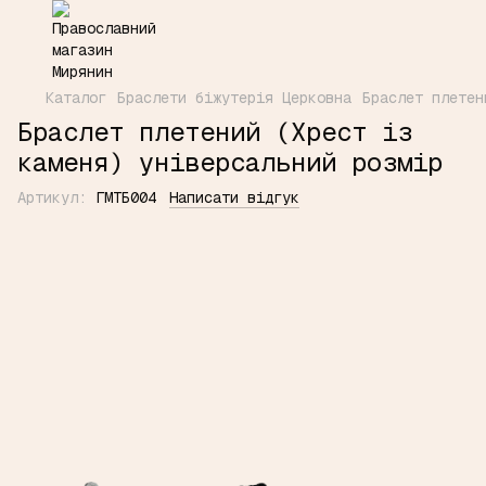
Каталог
Браслети біжутерія Церковна
Браслет плетен
Браслет плетений (Хрест із
каменя) універсальний розмір
Артикул:
ГМТБ004
Написати відгук