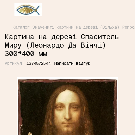
Каталог
Знамениті картини на дереві (Вільха)
Репро
Картина на дереві Спаситель
Миру (Леонардо Да Вінчі)
300*400 мм
Артикул:
1374872544
Написати відгук