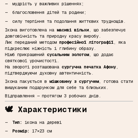
мудрість у важливих рішеннях;
благословення дітей та родини;
силу терпіння та подолання життєвих труднощів.
Ікона виготовлена на
масиві вільхи
, що забезпечує
довговічність та природну красу виробу.
Лик переданий методом
професійної літографії
, яка
підкреслює ніжність і глибину образу.
Німб прикрашений
сусальним золотом
, що додає
святкової урочистості.
На звороті розташована
сургучна печатка Афону
,
підтверджуючи духовну автентичність.
Ікона пакується в
мішковину з сургучем
, готова стати
вишуканим подарунком для себе та близьких.
Відправлення — протягом 3 робочих днів.
🕊️
Характеристики
Тип:
ікона на дереві
Розмір:
17×23 см