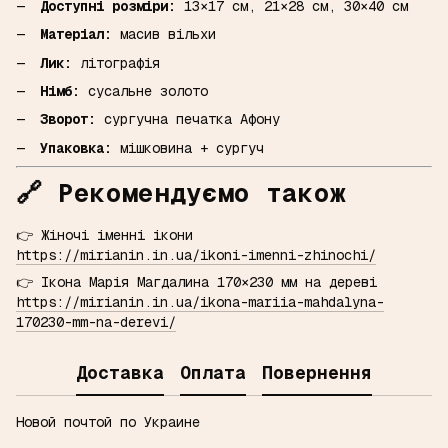
Доступні розміри:
13×17 см, 21×28 см, 30×40 см
Матеріал:
масив вільхи
Лик:
літографія
Німб:
сусальне золото
Зворот:
сургучна печатка Афону
Упаковка:
мішковина + сургуч
🔗
Рекомендуємо також
👉 Жіночі іменні ікони
https://mirianin.in.ua/ikoni-imenni-zhinochi/
👉 Ікона Марія Магдалина 170×230 мм на дереві
https://mirianin.in.ua/ikona-mariia-mahdalyna-
170230-mm-na-derevi/
Доставка
Оплата
Повернення
Новой почтой по Украине