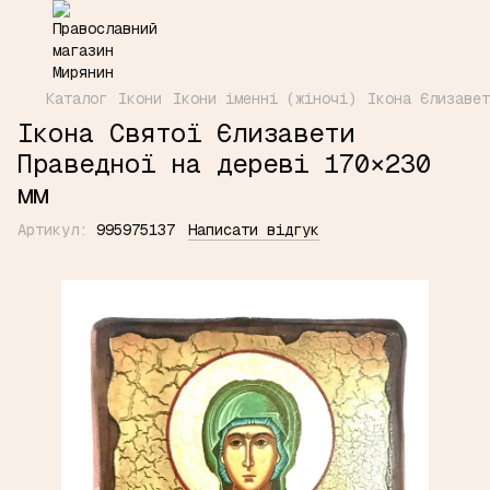
Каталог
Ікони
Ікони іменні (жіночі)
Ікона Єлизавет
Ікона Святої Єлизавети
Праведної на дереві 170×230
мм
Артикул:
995975137
Написати відгук