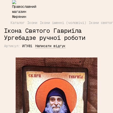
Каталог
Ікони
Ікони іменні (чоловічі)
Ікони святог
Ікона Святого Гавриїла
Ургебадзе ручної роботи
Артикул:
ИГУ01
Написати відгук