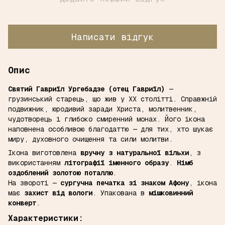
Написати відгук
Опис
Святий Гавриїл Ургебадзе (отец Гавриїл)
—
грузинський старець, що жив у ХХ столітті. Справжній
подвижник, юродивий заради Христа, молитвенник,
чудотворець і глибоко смиренний монах. Його ікона
наповнена особливою благодаттю — для тих, хто шукає
миру, духовного очищення та сили молитви.
Ікона виготовлена
вручну з натуральної вільхи
, з
використанням
літографії іменного образу
.
Німб
оздоблений золотою поталлю
.
На звороті —
сургучна печатка зі знаком Афону
, ікона
має
захист від вологи
. Упакована в
мішковинний
конверт
.
Характеристики: