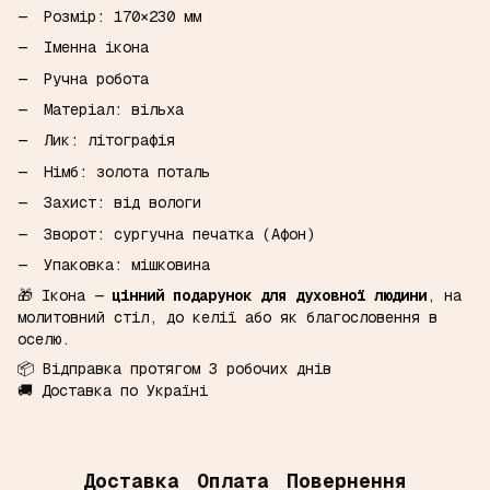
Розмір: 170×230 мм
Іменна ікона
Ручна робота
Матеріал: вільха
Лик: літографія
Німб: золота поталь
Захист: від вологи
Зворот: сургучна печатка (Афон)
Упаковка: мішковина
🎁 Ікона —
цінний подарунок для духовної людини
, на
молитовний стіл, до келії або як благословення в
оселю.
📦 Відправка протягом 3 робочих днів
🚚 Доставка по Україні
Доставка
Оплата
Повернення