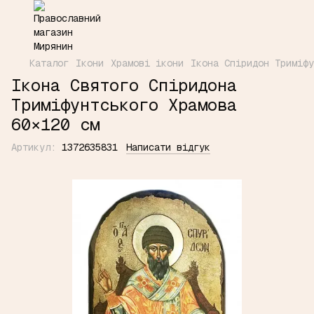
Каталог
Ікони
Храмові ікони
Ікона Спіридон Триміфу
Ікона Святого Спіридона
Триміфунтського Храмова
60×120 см
Артикул:
1372635831
Написати відгук