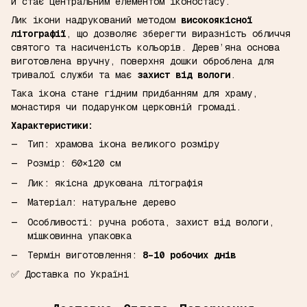
й стає центральним елементом іконостасу.
Лик ікони надрукований методом
високоякісної
літографії
, що дозволяє зберегти виразність обличчя
святого та насиченість кольорів. Дерев’яна основа
виготовлена вручну, поверхня дошки оброблена для
тривалої служби та має
захист від вологи
.
Така ікона стане гідним придбанням для храму,
монастиря чи подарунком церковній громаді.
Характеристики:
Тип: храмова ікона великого розміру
Розмір: 60×120 см
Лик: якісна друкована літографія
Матеріал: натуральне дерево
Особливості: ручна робота, захист від вологи,
мішковинна упаковка
Термін виготовлення:
8–10 робочих днів
✅ Доставка по Україні