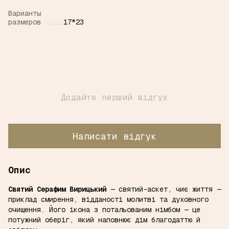
Варианты
размеров
17*23
Додайте перший відгук
Написати відгук
Опис
Святий Серафим Вирицький
— святий-аскет, чиє життя —
приклад смирення, відданості молитві та духовного
очищення. Його ікона з потальованим німбом — це
потужний оберіг, який наповнює дім благодаттю й