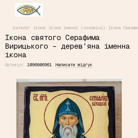
Каталог
Ікони
Ікони іменні (чоловічі)
Ікона Серафи
Ікона святого Серафима
Вирицького – дерев’яна іменна
ікона
Артикул:
1096806961
Написати відгук