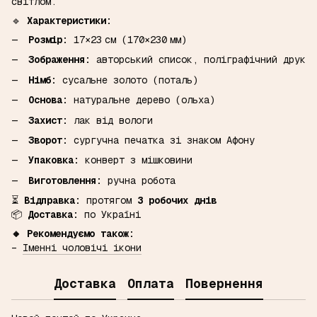
світлом.
🔹
Характеристики:
Розмір:
17×23 см (170×230 мм)
Зображення:
авторський список, поліграфічний друк
Німб:
сусальне золото (поталь)
Основа:
натуральне дерево (ольха)
Захист:
лак від вологи
Зворот:
сургучна печатка зі знаком Афону
Упаковка:
конверт з мішковини
Виготовлення:
ручна робота
⏳
Відправка:
протягом
3 робочих днів
📦
Доставка:
по Україні
🔸 Рекомендуємо також:
–
Іменні чоловічі ікони
Доставка
Оплата
Повернення