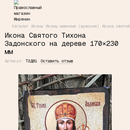
Каталог
Иконы
Иконы именные (мужские)
Икона святой
Икона Святого Тихона
Задонского на дереве 170×230
мм
Артикул:
ТЗД01
Оставить отзыв