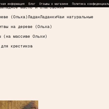
тная информация
Блог
Отзывы о магазине
Политика конфиденциал
ампадное масло и благовония
реве (Ольха)
Ладан
Ладанки
Чаи натуральные
итвы на дереве (Ольха)
ы (на массиве Ольхи)
 для крестиков