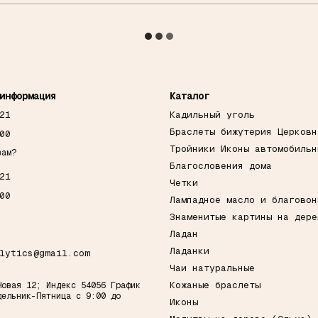
информация
Каталог
21
Кадильный уголь
Браслеты бижутерия Церковн
00
Тройники Иконы автомобильн
вам?
Благословения дома
21
Четки
00
Лампадное масло и благовон
Знаменитые картины на дере
Ладан
Ладанки
lytics@gmail.com
Чаи натуральные
Кожаные браслеты
Новая 12; Индекс 54056 График
дельник-Пятница с 9:00 до
Иконы