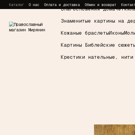
Перейти к основному контенту
Каталог
О нас
Оплата и доставка
Обмен и возврат
Контак
Благословения дома
Четки
Л
Знаменитые картины на де
Кожаные браслеты
Иконы
Мол
Картины Библейские сюжет
Крестики нательные, нити