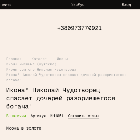
Укр
Рус
Вход
ьности
+380973770921
Главная
Каталог
Иконы
Иконы именные (мужские)
Иконы святого Николая Чудотворца
Икона" Николай Чудотворец спасает дочерей разорившегося
богача"
Икона" Николай Чудотворец
спасает дочерей разорившегося
богача"
В наличии
Артикул: ИНЧ051
Оставить отзыв
Икона в золоте